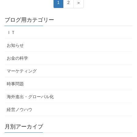
投
固
固
1
2
»
稿
定
定
ペ
ペ
の
ブログ用カテゴリー
ー
ー
ペ
ジ
ジ
ＩＴ
ー
ジ
お知らせ
送
お金の科学
り
マーケティング
時事問題
海外進出・グローバル化
経営ノウハウ
月別アーカイブ