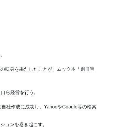
事。
色の転身を果たしたことが、ムック本「別冊宝
り自ら経営を行う。
社作成に成功し、YahooやGoogle等の検索
ーションを巻き起こす。