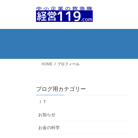
コ
ナ
ン
ビ
テ
ゲ
ン
ー
ツ
シ
へ
ョ
ス
ン
キ
に
ッ
移
HOME
プロフィール
プ
動
ブログ用カテゴリー
ＩＴ
お知らせ
お金の科学