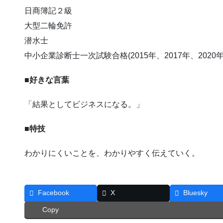
日商簿記２級
大型二輪免許
潜水士
中小企業診断士一次試験合格(2015年、2017年、2020年
■
好きな言葉
「結果としてビジネスになる。」
■
特技
わかりにくいことを、わかりやすく伝えていく。
Facebook
X
Bluesky
Copy